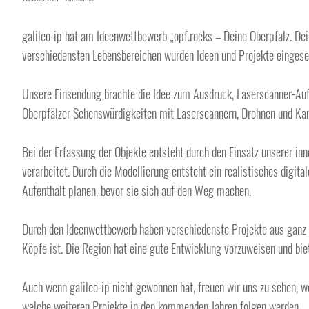
galileo-ip hat am Ideenwettbewerb „opf.rocks – Deine Oberpfalz. D
verschiedensten Lebensbereichen wurden Ideen und Projekte eingesend
Unsere Einsendung brachte die Idee zum Ausdruck, Laserscanner-Aufn
Oberpfälzer Sehenswürdigkeiten mit Laserscannern, Drohnen und Kamer
Bei der Erfassung der Objekte entsteht durch den Einsatz unserer in
verarbeitet. Durch die Modellierung entsteht ein realistisches digit
Aufenthalt planen, bevor sie sich auf den Weg machen.
Durch den Ideenwettbewerb haben verschiedenste Projekte aus ganz 
Köpfe ist. Die Region hat eine gute Entwicklung vorzuweisen und biet
Auch wenn galileo-ip nicht gewonnen hat, freuen wir uns zu sehen,
welche weiteren Projekte in den kommenden Jahren folgen werden.